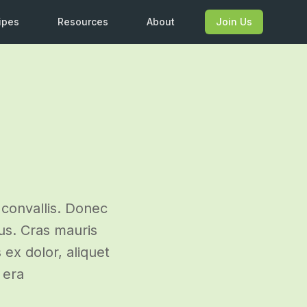
ipes
Resources
About
Join Us
 convallis. Donec
us. Cras mauris
 ex dolor, aliquet
 era