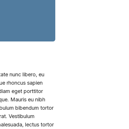
tate nunc libero, eu
que rhoncus sapien
iam eget porttitor
eque. Mauris eu nibh
tibulum bibendum tortor
erat. Vestibulum
alesuada, lectus tortor