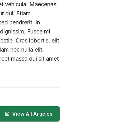
get vehicula. Maecenas
r dui. Etiam
ed hendrerit. In
dignissim. Fusce mi
tie. Cras lobortis, elit
am nec nulla elit.
oreet massa dui sit amet
View All Articles