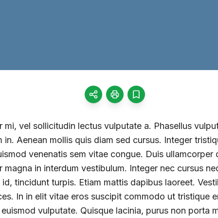
r mi, vel sollicitudin lectus vulputate a. Phasellus vulpu
in. Aenean mollis quis diam sed cursus. Integer tristi
uismod venenatis sem vitae congue. Duis ullamcorper d
tor magna in interdum vestibulum. Integer nec cursus n
 id, tincidunt turpis. Etiam mattis dapibus laoreet. Ves
es. In in elit vitae eros suscipit commodo ut tristique 
 euismod vulputate. Quisque lacinia, purus non porta m